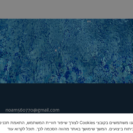
noam560770@gmail.com
בריכות שחייה
ם שאלות
אלבומים
אנו משתמשים בקובצי Cookies לצורך שיפור חוויית המשתמש, התאמת תכני
מפת אתר
ביטול עסקה
ניתוח ביצועים. המשך שימושך באתר מהווה הסכמה לכך. תוכל לקרוא עוד