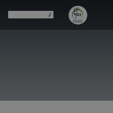
חילתו
ל
ף
ינטרנט,
חץ
נטר
די
עבור
אזור
וכן
רכזי