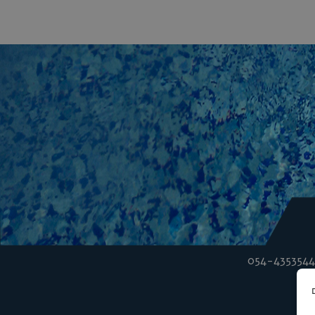
054-4353544
ם