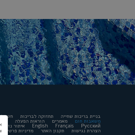
בניית בריכות שחייה
תחזוקה לבריכות
חשמל ל
משאבות חום
מאמרים
הוראות הפעלה
פורו
Русский
Français
English
איתור נזילות
הצהרת נגישות
תקנון האתר
מדיניות פרטיות
ו