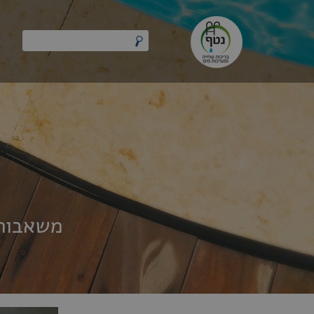
חילתו
ל
ף
ינטרנט,
חץ
נטר
די
עבור
אזור
וכן
רכזי
משאבות