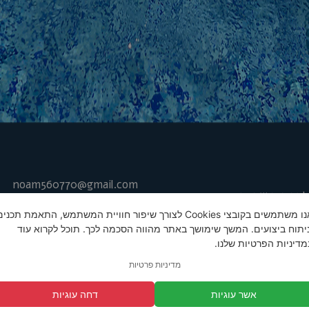
noam560770@gmail.com
בריכות שחייה
ם שאלות
אלבומים
אנו משתמשים בקובצי Cookies לצורך שיפור חוויית המשתמש, התאמת תכני
מפת אתר
ביטול עסקה
ניתוח ביצועים. המשך שימושך באתר מהווה הסכמה לכך. תוכל לקרוא עוד
מדיניות הפרטיות שלנו.
נטף בריכות שחייה ומערכות מים - רחוב דרך הכלנית 17 בית נחמיה 7314000, שעות
מדיניות פרטיות
אשר עוגיות
דחה עוגיות