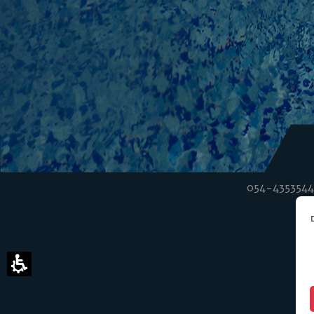
054-4353544
ם