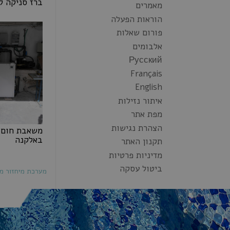
ברז סניקה ל
מאמרים
ברז סניקה 
הוראות הפעלה
פורום שאלות
אלבומים
Русский
Français
English
איתור נזילות
מפת אתר
הצהרת נגישות
משאבת חום 
באלקנה
תקנון האתר
משאבת חום 
מדיניות פרטיות
באלקנה
ביטול עסקה
מערכת מיחזור מי