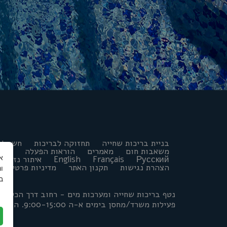
בניית בריכות שחייה
תחזוקה לבריכות
חשמל ל
משאבות חום
מאמרים
הוראות הפעלה
פורו
Русский
Français
English
איתור נזילות
הצהרת נגישות
תקנון האתר
מדיניות פרטיות
ו
ב
פעילות משרד/מחסן בימים א-ה 9:00-15:00. הגעה בתיאום מראש