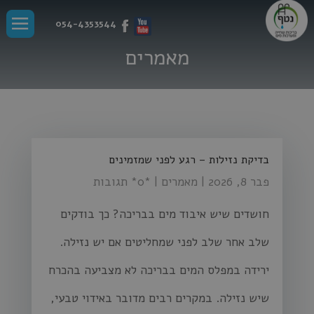
חילתו
ל
054-4353544
ף
ינטרנט,
מאמרים
חץ
נטר
די
עבור
אזור
וכן
רכזי
בדיקת נזילות – רגע לפני שמזמינים
פבר 8, 2026
|
מאמרים
| ‏*0* תגובות
חושדים שיש איבוד מים בבריכה? כך בודקים
שלב אחר שלב לפני שמחליטים אם יש נזילה.
ירידה במפלס המים בבריכה לא מצביעה בהכרח
שיש נזילה. במקרים רבים מדובר באידוי טבעי,